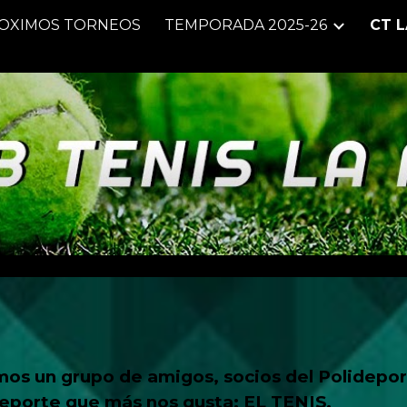
OXIMOS TORNEOS
TEMPORADA 2025-26
CT 
ip to main content
Skip to navigat
s un grupo de amigos, socios del Polideport
deporte que más nos gusta: EL TENIS.