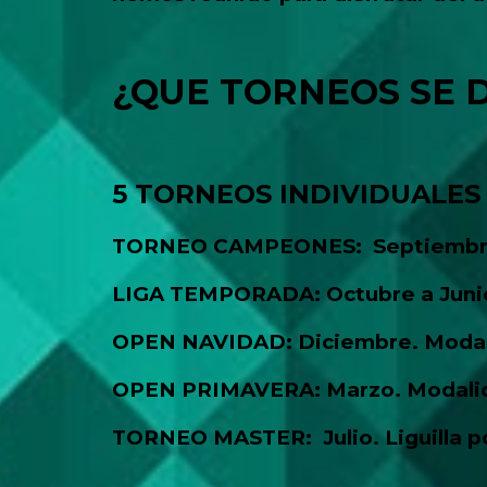
¿QUE TORNEOS SE 
5 TORNEOS INDIVIDUALES
TORNEO CAMPEONES: Septiembre. 
LIGA TEMPORADA: Octubre a Junio. 1ª
OPEN NAVIDAD: Diciembre.
Modal
OPEN PRIMAVERA: Marzo. Modalida
TORNEO MASTER: Julio. Liguilla por