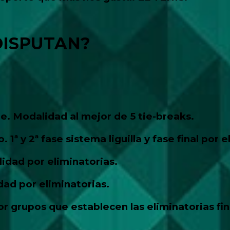
DISPUTAN?
Modalidad al mejor de 5 tie-breaks.
 y 2ª fase sistema liguilla y fase final por e
idad por eliminatorias.
d por eliminatorias.
 grupos que establecen las eliminatorias fin