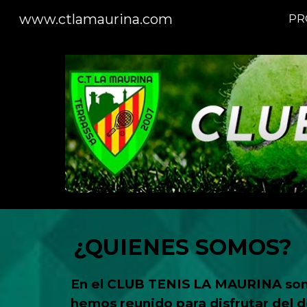
www.ctlamaurina.com
PR
Sk
¿QUIENES SOMOS?
En el CLUB TENIS LA MAURINA somo
hemos reunido para disfrutar del 