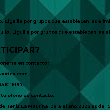
Liguilla por grupos que establecen las elim
ulio. Liguilla por grupos que establece
TICIPAR?
 ponerte en contacto:
aurina.com
,
648115197.
 teléfono de contacto.
 de Tenis
La Maurina para el año 2025 es de 1