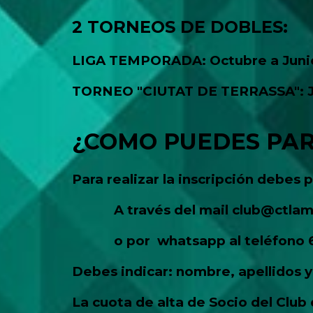
2 TORNEOS DE DOBLES:
LIGA TEMPORADA: Octubre a Junio. 
TORNEO "CIUTAT DE TERRASSA": J
¿COMO PUEDES PAR
Para realizar la inscripción debes
A través del mail
club@ctlam
o por whatsapp al teléfono 
Debes indicar: nombre, apellidos y
La cuota de alta de Socio del Club